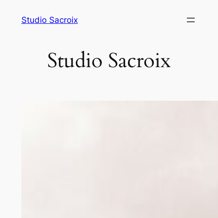
Aller
Studio Sacroix
au
contenu
Studio Sacroix